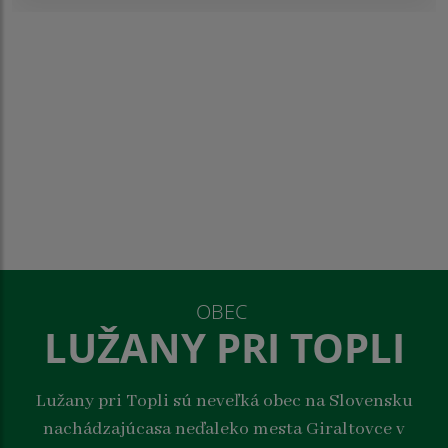
OBEC
LUŽANY PRI TOPLI
Lužany pri Topli sú neveľká obec na Slovensku
nachádzajúcasa neďaleko mesta Giraltovce v