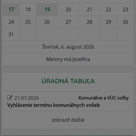
17
18
19
20
21
22
23
24
25
26
27
28
29
30
31
Štvrtok, 6. august 2026
Meniny má Jozefína
ÚRADNÁ TABUĽA
21.07.2026
Komunálne a VÚC voľby
Vyhlásenie termínu komunálnych volieb
zobraziť ďalšie