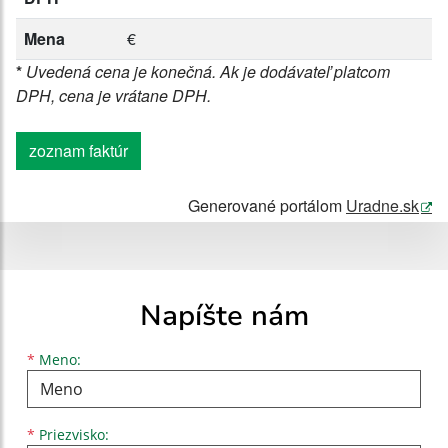
Mena
€
*
Uvedená cena je konečná. Ak je dodávateľ platcom
DPH, cena je vrátane DPH.
zoznam faktúr
Generované portálom
Uradne.sk
Napíšte nám
Meno
Priezvisko
E-mailová adresa
*
Meno:
*
Priezvisko: