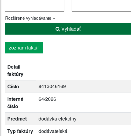
Rozšírené vyhľadávanie
Vyhľadať
zoznam faktúr
Detail
faktúry
8413046169
Číslo
Interné
64/2026
číslo
Predmet
dodávka elektriny
Typ faktúry
dodávateľská