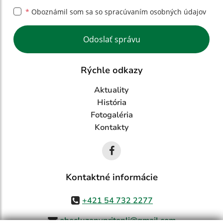
*
Oboznámil som sa so
spracúvaním osobných údajov
Google reCaptcha Response
Odoslať správu
Rýchle odkazy
Aktuality
História
Fotogaléria
Kontakty
Kontaktné informácie
+421 54 732 2277
obecluzanypritopli@gmail.com