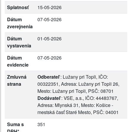
Splatnosť
15-05-2026
Dátum
07-05-2026
zverejnenia
Dátum
01-05-2026
vystavenia
Dátum
07-05-2026
evidencie
Zmluvná
Odberateľ
: Lužany pri Topli, IČO:
strana
00322351, Adresa: Lužany pri Topli 26,
Mesto: Lužany pri Topli, PSČ: 08701
Dodávateľ
: VSE, a.s., IČO: 44483767,
Adresa: Mlynská 31, Mesto: Košice -
mestská časť Staré Mesto, PSČ: 04001
Suma s
351
DPH*