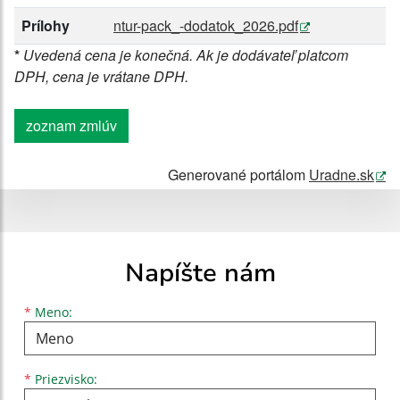
Prílohy
ntur-pack_-dodatok_2026.pdf
*
Uvedená cena je konečná. Ak je dodávateľ platcom
DPH, cena je vrátane DPH.
zoznam zmlúv
Generované portálom
Uradne.sk
Napíšte nám
Meno
Priezvisko
E-mailová adresa
*
Meno:
*
Priezvisko: