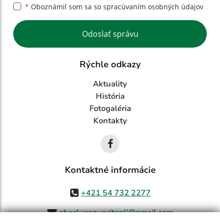
*
Oboznámil som sa so
spracúvaním osobných údajov
Google reCaptcha Response
Odoslať správu
Rýchle odkazy
Aktuality
História
Fotogaléria
Kontakty
Kontaktné informácie
+421 54 732 2277
obecluzanypritopli@gmail.com