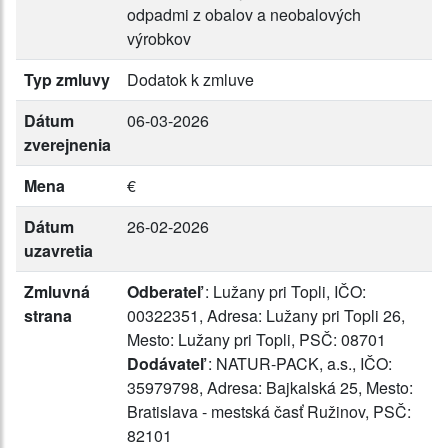
odpadmi z obalov a neobalových
výrobkov
Typ zmluvy
Dodatok k zmluve
Dátum
06-03-2026
zverejnenia
Mena
€
Dátum
26-02-2026
uzavretia
Zmluvná
Odberateľ
: Lužany pri Topli, IČO:
strana
00322351, Adresa: Lužany pri Topli 26,
Mesto: Lužany pri Topli, PSČ: 08701
Dodávateľ
: NATUR-PACK, a.s., IČO:
35979798, Adresa: Bajkalská 25, Mesto:
Bratislava - mestská časť Ružinov, PSČ:
82101