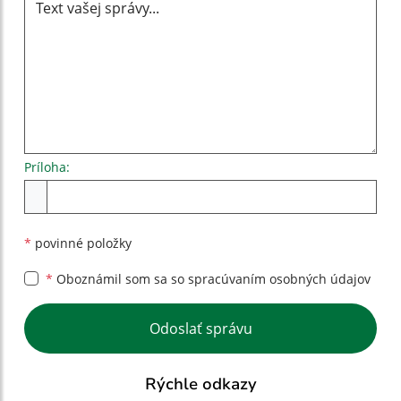
Príloha:
Príloha
*
povinné položky
*
Oboznámil som sa so
spracúvaním osobných údajov
Google reCaptcha Response
Odoslať správu
Rýchle odkazy