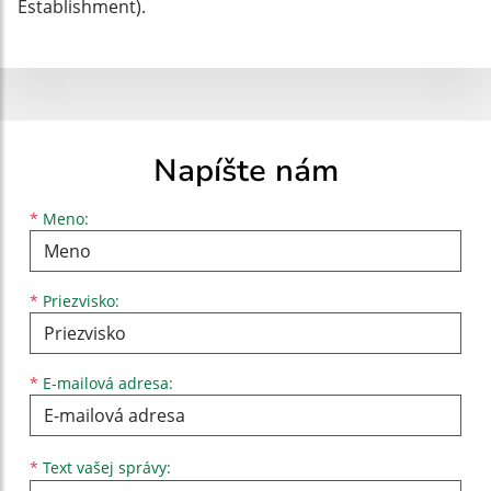
Establishment).
Napíšte nám
Meno
Priezvisko
E-mailová adresa
*
Meno:
*
Priezvisko:
*
E-mailová adresa:
Text vašej správy...
*
Text vašej správy: