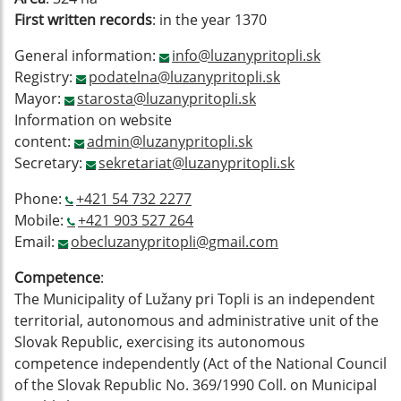
First written records
: in the year 1370
General information:
info@luzanypritopli.sk
Registry:
podatelna@luzanypritopli.sk
Mayor:
starosta@luzanypritopli.sk
Information on website
content:
admin@luzanypritopli.sk
Secretary:
sekretariat@luzanypritopli.sk
Phone:
+421 54 732 2277
Mobile:
+421 903 527 264
Email:
obecluzanypritopli@gmail.com
Competence
:
The Municipality of Lužany pri Topli is an independent
territorial, autonomous and administrative unit of the
Slovak Republic, exercising its autonomous
competence independently (Act of the National Council
of the Slovak Republic No. 369/1990 Coll. on Municipal