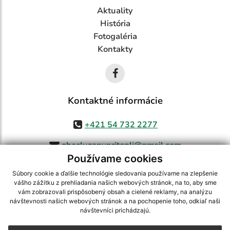
Aktuality
História
Fotogaléria
Kontakty
Kontaktné informácie
+421 54 732 2277
obecluzanypritopli@gmail.com
Používame cookies
Súbory cookie a ďalšie technológie sledovania používame na zlepšenie
vášho zážitku z prehliadania našich webových stránok, na to, aby sme
využite možnosť získavania aktuálnych informácií s využitím RSS
,
vám zobrazovali prispôsobený obsah a cielené reklamy, na analýzu
CMS systém (redakčný) systém ECHELON 2,
Mapa stránok
,
web portál
,
návštevnosti našich webových stránok a na pochopenie toho, odkiaľ naši
návštevníci prichádzajú.
webhosting
,
webex.digital, s.r.o.
,
domény
,
registrácia domény
,
spoločnosť webex.digital, s.r.o.
,
technický prevádzkovateľ