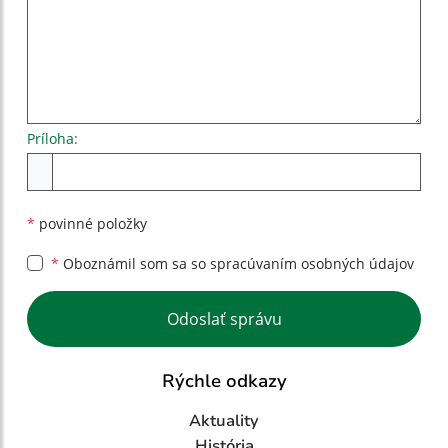
Príloha:
Príloha
*
povinné položky
*
Oboznámil som sa so
spracúvaním osobných údajov
Google reCaptcha Response
Odoslať správu
Rýchle odkazy
Aktuality
História