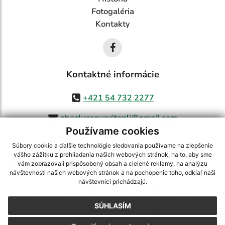
Fotogaléria
Kontakty
Kontaktné informácie
+421 54 732 2277
obecluzanypritopli@gmail.com
Používame cookies
Súbory cookie a ďalšie technológie sledovania používame na zlepšenie
vášho zážitku z prehliadania našich webových stránok, na to, aby sme
využite možnosť získavania aktuálnych informácií s využitím RSS
,
vám zobrazovali prispôsobený obsah a cielené reklamy, na analýzu
CMS systém (redakčný) systém ECHELON 2,
Mapa stránok
,
web portál
,
návštevnosti našich webových stránok a na pochopenie toho, odkiaľ naši
návštevníci prichádzajú.
webhosting
,
webex.digital, s.r.o.
,
domény
,
registrácia domény
,
spoločnosť webex.digital, s.r.o.
,
technický prevádzkovateľ
SÚHLASÍM
Posledná aktualizácia:
26.05.2026