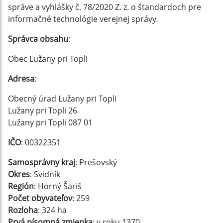
správe a vyhlášky č. 78/2020 Z. z. o štandardoch pre
informačné technológie verejnej správy.
Správca obsahu
:
Obec Lužany pri Topli
Adresa
:
Obecný úrad Lužany pri Topli
Lužany pri Topli 26
Lužany pri Topli 087 01
IČO
: 00322351
Samosprávny kraj
: Prešovský
Okres
: Svidník
Región
: Horný Šariš
Počet obyvateľov
: 259
Rozloha
: 324 ha
Prvá písomná zmienka
: v roku 1370