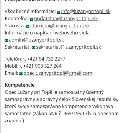
Všeobecné informácie:
info@luzanypritopli.sk
Podateľňa:
podatelna@luzanypritopli.sk
Starosta:
starosta@luzanypritopli.sk
Informácie o napĺňaní webového sídla:
admin@luzanypritopli.sk
Sekretariát:
sekretariat@luzanypritopli.sk
Telefón:
+421 54 732 2277
Mobil:
+421 903 527 264
Email:
obecluzanypritopli@gmail.com
Kompetencie
:
Obec Lužany pri Topli je samostatný územný
samosprávny a správny celok Slovenskej republiky,
ktorý svoje samosprávne kompetencie vykonáva
samostatne (zákon SNR č. 369/1990 Zb. o obecnom
zriadení).