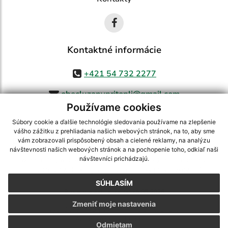
Kontaktné informácie
+421 54 732 2277
obecluzanypritopli@gmail.com
Používame cookies
Súbory cookie a ďalšie technológie sledovania používame na zlepšenie
vášho zážitku z prehliadania našich webových stránok, na to, aby sme
využite možnosť získavania aktuálnych informácií s využitím RSS
,
vám zobrazovali prispôsobený obsah a cielené reklamy, na analýzu
CMS systém (redakčný) systém ECHELON 2,
Mapa stránok
,
web portál
,
návštevnosti našich webových stránok a na pochopenie toho, odkiaľ naši
návštevníci prichádzajú.
webhosting
,
webex.digital, s.r.o.
,
domény
,
registrácia domény
,
spoločnosť webex.digital, s.r.o.
,
technický prevádzkovateľ
SÚHLASÍM
Posledná aktualizácia:
26.05.2026
Zmeniť moje nastavenia
Vytlačiť stránku
|
Vyhlásenie o prístupnosti
Autorské práva
|
Cookies
Odmietam