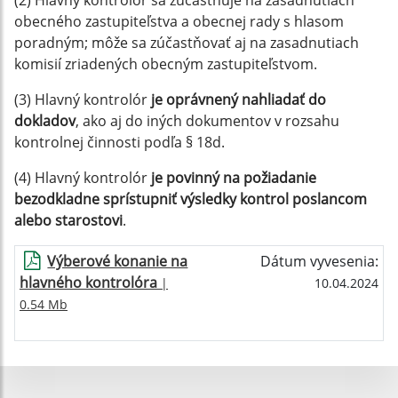
(2) Hlavný kontrolór sa zúčastňuje na zasadnutiach
obecného zastupiteľstva a obecnej rady s hlasom
poradným; môže sa zúčastňovať aj na zasadnutiach
komisií zriadených obecným zastupiteľstvom.
(3) Hlavný kontrolór
je oprávnený nahliadať do
dokladov
, ako aj do iných dokumentov v rozsahu
kontrolnej činnosti podľa § 18d.
(4) Hlavný kontrolór
je povinný na požiadanie
bezodkladne sprístupniť výsledky kontrol poslancom
alebo starostovi
.
Výberové konanie na
Dátum vyvesenia:
hlavného kontrolóra
|
10.04.2024
0.54 Mb