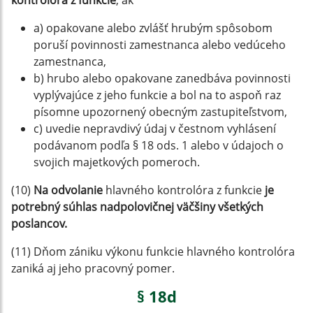
kontrolóra z funkcie
, ak
a) opakovane alebo zvlášť hrubým spôsobom
poruší povinnosti zamestnanca alebo vedúceho
zamestnanca,
b) hrubo alebo opakovane zanedbáva povinnosti
vyplývajúce z jeho funkcie a bol na to aspoň raz
písomne upozornený obecným zastupiteľstvom,
c) uvedie nepravdivý údaj v čestnom vyhlásení
podávanom podľa § 18 ods. 1 alebo v údajoch o
svojich majetkových pomeroch.
(10)
Na odvolanie
hlavného kontrolóra z funkcie
je
potrebný súhlas nadpolovičnej väčšiny všetkých
poslancov.
(11) Dňom zániku výkonu funkcie hlavného kontrolóra
zaniká aj jeho pracovný pomer.
§ 18d