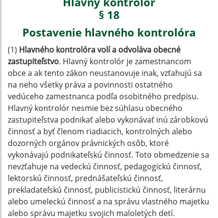
Hlavný kontrolór
§ 18
Postavenie hlavného kontrolóra
(1)
Hlavného kontrolóra volí a odvoláva obecné
zastupiteľstvo
. Hlavný kontrolór je zamestnancom
obce a ak tento zákon neustanovuje inak, vzťahujú sa
na neho všetky práva a povinnosti ostatného
vedúceho zamestnanca podľa osobitného predpisu.
Hlavný kontrolór nesmie bez súhlasu obecného
zastupiteľstva podnikať alebo vykonávať inú zárobkovú
činnosť a byť členom riadiacich, kontrolných alebo
dozorných orgánov právnických osôb, ktoré
vykonávajú podnikateľskú činnosť. Toto obmedzenie sa
nevzťahuje na vedeckú činnosť, pedagogickú činnosť,
lektorskú činnosť, prednášateľskú činnosť,
prekladateľskú činnosť, publicistickú činnosť, literárnu
alebo umeleckú činnosť a na správu vlastného majetku
alebo správu majetku svojich maloletých detí.