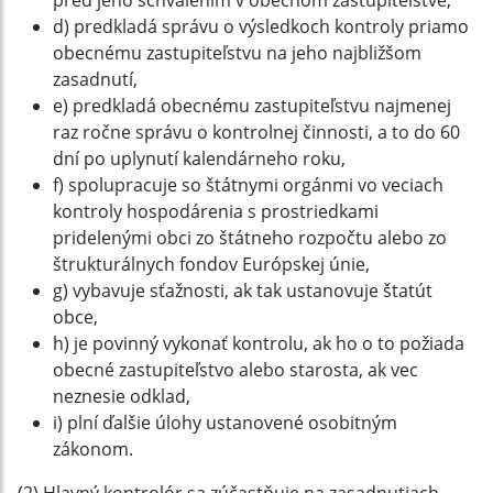
pred jeho schválením v obecnom zastupiteľstve,
d) predkladá správu o výsledkoch kontroly priamo
obecnému zastupiteľstvu na jeho najbližšom
zasadnutí,
e) predkladá obecnému zastupiteľstvu najmenej
raz ročne správu o kontrolnej činnosti, a to do 60
dní po uplynutí kalendárneho roku,
f) spolupracuje so štátnymi orgánmi vo veciach
kontroly hospodárenia s prostriedkami
pridelenými obci zo štátneho rozpočtu alebo zo
štrukturálnych fondov Európskej únie,
g) vybavuje sťažnosti, ak tak ustanovuje štatút
obce,
h) je povinný vykonať kontrolu, ak ho o to požiada
obecné zastupiteľstvo alebo starosta, ak vec
neznesie odklad,
i) plní ďalšie úlohy ustanovené osobitným
zákonom.