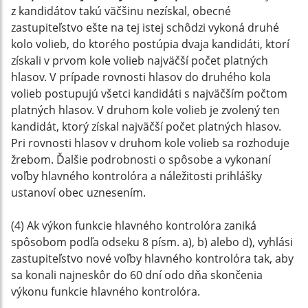
z kandidátov takú väčšinu nezískal, obecné
zastupiteľstvo ešte na tej istej schôdzi vykoná druhé
kolo volieb, do ktorého postúpia dvaja kandidáti, ktorí
získali v prvom kole volieb najväčší počet platných
hlasov. V prípade rovnosti hlasov do druhého kola
volieb postupujú všetci kandidáti s najväčším počtom
platných hlasov. V druhom kole volieb je zvolený ten
kandidát, ktorý získal najväčší počet platných hlasov.
Pri rovnosti hlasov v druhom kole volieb sa rozhoduje
žrebom. Ďalšie podrobnosti o spôsobe a vykonaní
voľby hlavného kontrolóra a náležitosti prihlášky
ustanoví obec uznesením.
(4) Ak výkon funkcie hlavného kontrolóra zaniká
spôsobom podľa odseku 8 písm. a), b) alebo d), vyhlási
zastupiteľstvo nové voľby hlavného kontrolóra tak, aby
sa konali najneskôr do 60 dní odo dňa skončenia
výkonu funkcie hlavného kontrolóra.