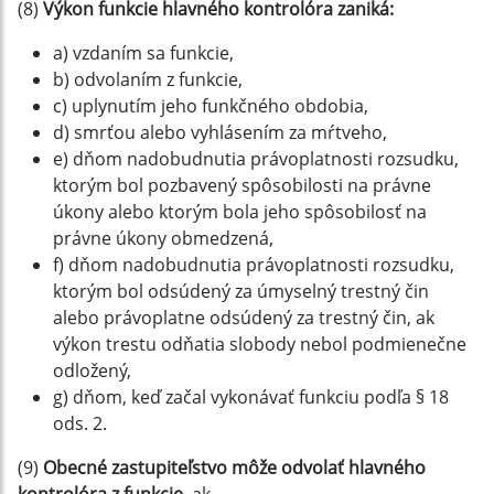
(8)
Výkon funkcie hlavného kontrolóra zaniká:
a) vzdaním sa funkcie,
b) odvolaním z funkcie,
c) uplynutím jeho funkčného obdobia,
d) smrťou alebo vyhlásením za mŕtveho,
e) dňom nadobudnutia právoplatnosti rozsudku,
ktorým bol pozbavený spôsobilosti na právne
úkony alebo ktorým bola jeho spôsobilosť na
právne úkony obmedzená,
f) dňom nadobudnutia právoplatnosti rozsudku,
ktorým bol odsúdený za úmyselný trestný čin
alebo právoplatne odsúdený za trestný čin, ak
výkon trestu odňatia slobody nebol podmienečne
odložený,
g) dňom, keď začal vykonávať funkciu podľa § 18
ods. 2.
(9)
Obecné zastupiteľstvo môže odvolať hlavného