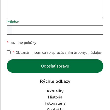
Príloha:
Príloha
*
povinné položky
*
Oboznámil som sa so
spracúvaním osobných údajov
Google reCaptcha Response
Odoslať správu
Rýchle odkazy
Aktuality
História
Fotogaléria
Kontakty