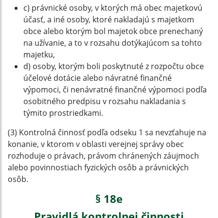
c) právnické osoby, v ktorých má obec majetkovú
účasť, a iné osoby, ktoré nakladajú s majetkom
obce alebo ktorým bol majetok obce prenechaný
na užívanie, a to v rozsahu dotýkajúcom sa tohto
majetku,
d) osoby, ktorým boli poskytnuté z rozpočtu obce
účelové dotácie alebo návratné finančné
výpomoci, či nenávratné finančné výpomoci podľa
osobitného predpisu v rozsahu nakladania s
týmito prostriedkami.
(3) Kontrolná činnosť podľa odseku 1 sa nevzťahuje na
konanie, v ktorom v oblasti verejnej správy obec
rozhoduje o právach, právom chránených záujmoch
alebo povinnostiach fyzických osôb a právnických
osôb.
§ 18e
Pravidlá kontrolnej činnosti