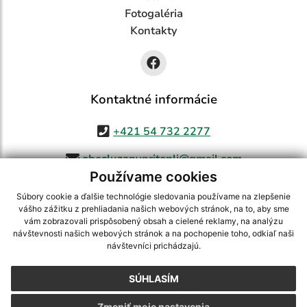
Fotogaléria
Kontakty
Kontaktné informácie
+421 54 732 2277
obecluzanypritopli@gmail.com
Používame cookies
Súbory cookie a ďalšie technológie sledovania používame na zlepšenie
vášho zážitku z prehliadania našich webových stránok, na to, aby sme
využite možnosť získavania aktuálnych informácií s využitím RSS
,
vám zobrazovali prispôsobený obsah a cielené reklamy, na analýzu
CMS systém (redakčný) systém ECHELON 2,
Mapa stránok
,
web portál
,
návštevnosti našich webových stránok a na pochopenie toho, odkiaľ naši
návštevníci prichádzajú.
webhosting
,
webex.digital, s.r.o.
,
domény
,
registrácia domény
,
spoločnosť webex.digital, s.r.o.
,
technický prevádzkovateľ
SÚHLASÍM
Posledná aktualizácia:
26.05.2026
Zmeniť moje nastavenia