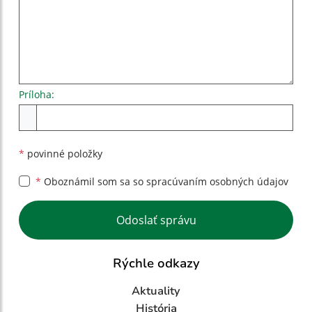
Príloha:
Príloha
*
povinné položky
*
Oboznámil som sa so
spracúvaním osobných údajov
Google reCaptcha Response
Odoslať správu
Rýchle odkazy
Aktuality
História