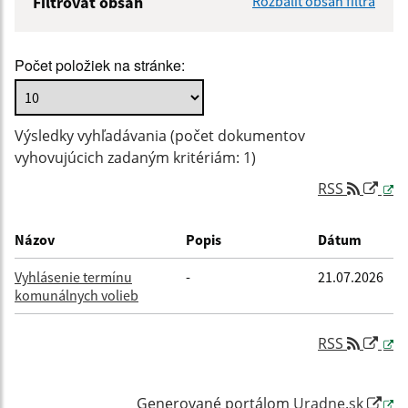
Filtrovať obsah
Rozbaliť obsah filtra
Názov:
Počet položiek na stránke:
Popis:
Výsledky vyhľadávania (počet dokumentov
Dátum zverejnenia od:
vyhovujúcich zadaným kritériám: 1)
RSS
Dátum zverejnenia do:
Názov
Popis
Dátum
Vyhlásenie termínu
-
21.07.2026
komunálnych volieb
Filtrovať
Reset
RSS
Generované portálom
Uradne.sk